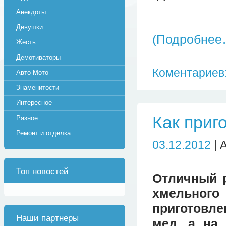
Анекдоты
Девушки
(Подробнее
Жесть
Демотиваторы
Коментариев:
Авто-Мото
Знаменитости
Интересное
Как приг
Разное
Ремонт и отделка
03.12.2012
| 
Топ новостей
Отличный р
хмельного
приготовл
Наши партнеры
мед, а на