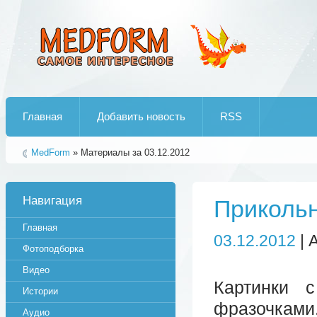
Лучшие рипы от jumo aka end
Главная
Добавить новость
RSS
MedForm
» Материалы за 03.12.2012
Навигация
Прикольн
Главная
03.12.2012
| 
Фотоподборка
Видео
Картинки 
Истории
фразочками
Аудио