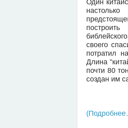
Один китайс
настольк
предстоящем
построить
библейског
своего спас
потратил н
Длина "китай
почти 80 то
создан им с
(Подробнее