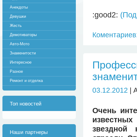
Анекдоты
:good2:
(По
Девушки
Жесть
Коментариев:
Демотиваторы
Авто-Мото
Знаменитости
Професси
Интересное
Разное
знамени
Ремонт и отделка
03.12.2012
| 
Топ новостей
Очень инт
известных
звездной 
Наши партнеры