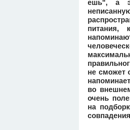
ешь", а 
неписанну
распростр
питания,
напоминаю
человече
максима
правильног
не сможет 
напоминает
во внешнем
очень поле
на подборк
совпадения