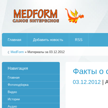
Лучшие рипы от jumo aka end
Главная
Добавить новость
RSS
MedForm
» Материалы за 03.12.2012
Навигация
Факты о 
Главная
03.12.2012
| 
Фотоподборка
Видео
Истории
Аудио