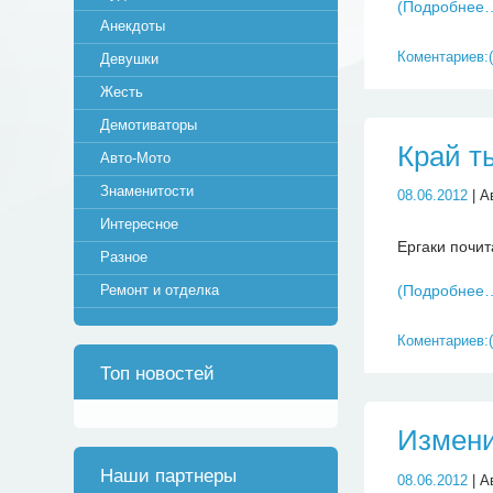
(Подробнее
Анекдоты
Коментариев:(
Девушки
Жесть
Демотиваторы
Край т
Авто-Мото
Знаменитости
08.06.2012
| А
Интересное
Ергаки почит
Разное
Ремонт и отделка
(Подробнее
Коментариев:(
Топ новостей
Измени
Наши партнеры
08.06.2012
| А