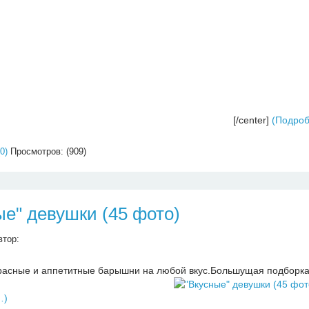
[/center]
(Подро
0)
Просмотров: (909)
ые" девушки (45 фото)
втор:
расные и аппетитные барышни на любой вкус.Большущая подборка 
…)