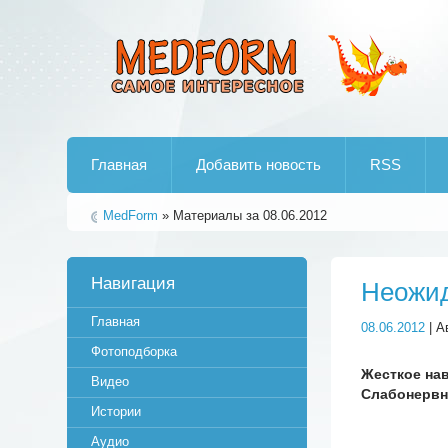
Лучшие рипы от jumo aka end
Главная
Добавить новость
RSS
MedForm
» Материалы за 08.06.2012
Навигация
Неожид
Главная
08.06.2012
| А
Фотоподборка
Жесткое нав
Видео
Слабонервн
Истории
Аудио