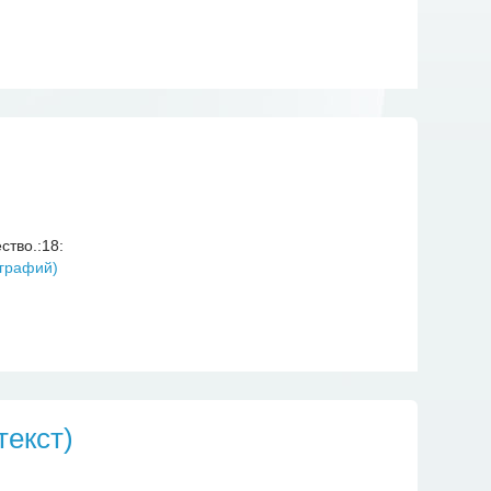
ство.:18:
текст)