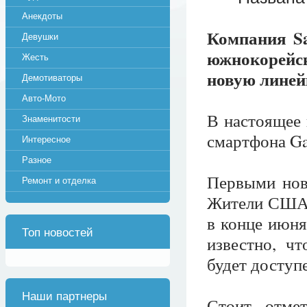
Анекдоты
Компания Sa
Девушки
южнокорейс
Жесть
новую линей
Демотиваторы
Авто-Мото
В настоящее 
Знаменитости
смартфона Gal
Интересное
Разное
Первыми нов
Ремонт и отделка
Жители США и
в конце июня
Топ новостей
известно, ч
будет доступе
Наши партнеры
Стоит отмет