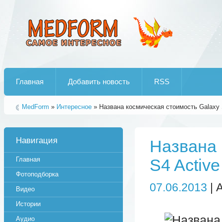
Лучшие рипы от jumo aka end
Главная
Добавить новость
RSS
MedForm
»
Интересное
» Названа космическая стоимость Galaxy 
Навигация
Названа 
Главная
S4 Active
Фотоподборка
07.06.2013
| 
Видео
Истории
Аудио