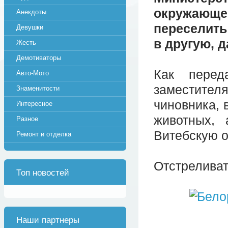
окружающ
Анекдоты
переселить
Девушки
в другую, 
Жесть
Демотиваторы
Как перед
Авто-Мото
заместител
Знаменитости
чиновника, 
Интересное
животных,
Разное
Витебскую о
Ремонт и отделка
Отстреливат
Топ новостей
Наши партнеры