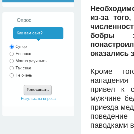
Необходимо
из-за того
Опрос
численнос
Как вам сайт?
бобры з
понастроил
^
Супер
оказались 
Неплохо
Можно улучшить
Так себе
Кроме тог
Не очень
нападения 
привел к с
Голосовать
мужчине бе
Результаты опроса
приезда мед
поведение
паводками в