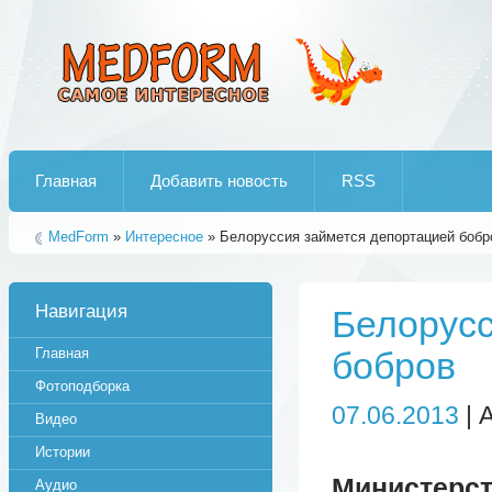
Лучшие рипы от jumo aka end
Главная
Добавить новость
RSS
MedForm
»
Интересное
» Белоруссия займется депортацией бобр
Навигация
Белорусс
Главная
бобров
Фотоподборка
07.06.2013
| 
Видео
Истории
Министер
Аудио