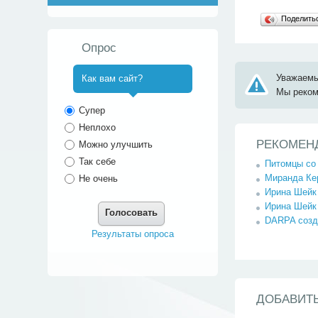
Поделит
Опрос
Уважаемы
Как вам сайт?
Мы реко
^
Супер
Неплохо
РЕКОМЕН
Можно улучшить
Так себе
Питомцы со 
Миранда Ке
Не очень
Ирина Шейк 
Ирина Шейк 
Голосовать
DARPA созда
Результаты опроса
ДОБАВИТ