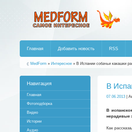
Лучшие рипы от jumo aka end
Главная
Добавить новость
RSS
MedForm
»
Интересное
» В Испании собачьи какашки р
Навигация
В Испа
Главная
07.06.2013
| А
Фотоподборка
В испанско
Видео
нерадивые 
Истории
Как рассказа
Аудио