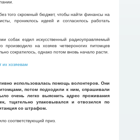
пании.
 без того скромный бюджет, чтобы найти финансы на
висты, прониклось идеей и согласилось работать
ами собак ездил искусственный радиоуправляемый
то производило на хозяев четвероногих питомцев
ьно сократилось, однако потом вновь начало расти.
ктивно использовалась помощь волонтеров. Они
питомцами, потом подходили к ним, спрашивали
было очень легко выяснить адрес проживания
ек, тщательно упаковывался и отвозился по
витанция со штрафом.
ило соответствующий приз.