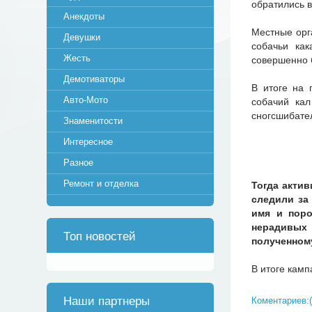
обратились в
Анекдоты
Местные орга
Девушки
собачьи как
Жесть
совершенно 
Демотиваторы
В итоге на 
Авто-Мото
собачий кал
сногсшибател
Знаменитости
Интересное
Разное
Ремонт и отделка
Тогда акти
следили за
имя и поро
нерадивых
Топ новостей
полученному
В итоге камп
Наши партнеры
Коментариев:(