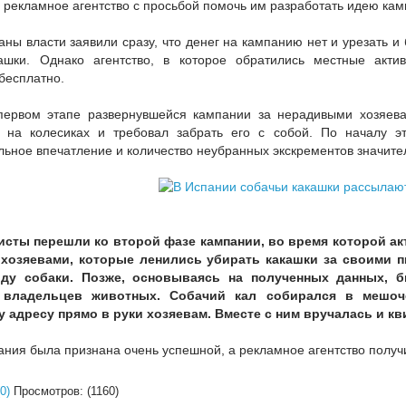
 рекламное агентство с просьбой помочь им разработать идею кам
ны власти заявили сразу, что денег на кампанию нет и урезать и
ашки. Однако агентство, в которое обратились местные акти
бесплатно.
первом этапе развернувшейся кампании за нерадивыми хозяев
 на колесиках и требовал забрать его с собой. По началу э
ьное впечатление и количество неубранных экскрементов значител
висты перешли ко второй фазе кампании, во время которой а
 хозяевами, которые ленились убирать какашки за своими 
ду собаки. Позже, основываясь на полученных данных, 
 владельцев животных. Собачий кал собирался в мешоч
 адресу прямо в руки хозяевам. Вместе с ним вручалась и к
ания была признана очень успешной, а рекламное агентство получ
0)
Просмотров: (1160)