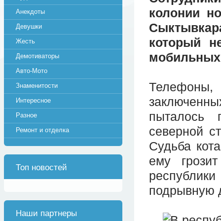
колонии но
Анекдоты
Сыктывка
Девушки
который н
Жесть
мобильных 
Демотиваторы
Авто-Мото
Телефоны
Знаменитости
заключенны
Интересное
пыталось 
Разное
северной с
Ремонт и отделка
Судьба кота
ему грози
Топ новостей
республики 
подрывную 
Наши партнеры