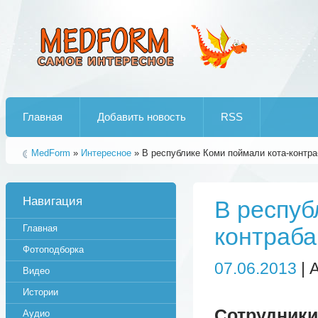
Лучшие рипы от jumo aka end
Главная
Добавить новость
RSS
MedForm
»
Интересное
» В республике Коми поймали кота-контр
Навигация
В респуб
Главная
контраба
Фотоподборка
07.06.2013
| 
Видео
Истории
Сотрудни
Аудио