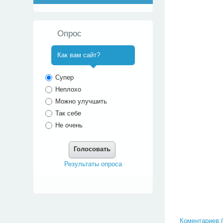
Опрос
Как вам сайт?
^
Супер
Неплохо
Можно улучшить
Так себе
Не очень
Голосовать
Результаты опроса
Коментариев:(