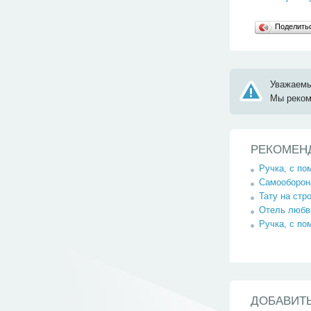
Поделит
Уважаемы
Мы реко
РЕКОМЕН
Ручка, с по
Самооборон
Тату на стр
Отель любв
Ручка, с по
ДОБАВИТ