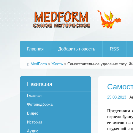
Лучшие рипы от jumo aka end
Главная
Добавить новость
RSS
MedForm
»
Жесть
» Самостоятельное удаление тату. Же
Навигация
Самост
Главная
25.03.2013
| А
Фотоподборка
Представим 
Видео
первую букв
Истории
ее имени на 
неудачной л
Аудио