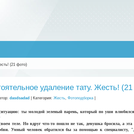
сть! (21 фото)
оятельное удаление тату. Жесть! (21
втор:
dasdsadad
| Категория:
Жесть
,
Фотоподборка
|
ситуацию: ты молодой зеленый парень, который по уши влюбилс
у
своем теле. Но вдруг что-то пошло не так, девушка бросила, а эта
юбви. Умный человек обратился бы за помощью к специалисту, "