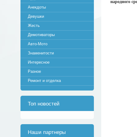
народного ср
Анекдоты
Девушки
Жесть
Демотиваторы
Авто-Мото
Знаменитости
Интересное
Разное
Ремонт и отделка
Топ новостей
Наши партнеры