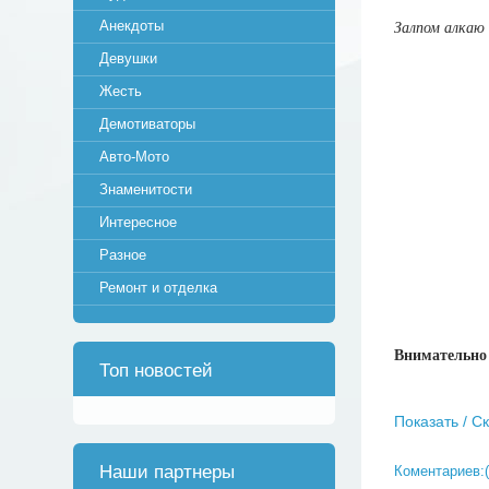
Анекдоты
Залпом алкаю
Девушки
Жесть
Демотиваторы
Авто-Мото
Знаменитости
Интересное
Разное
Ремонт и отделка
Внимательно 
Топ новостей
Показать / С
Наши партнеры
Коментариев:(