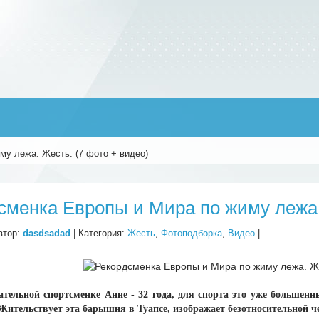
у лежа. Жесть. (7 фото + видео)
сменка Европы и Мира по жиму лежа.
втор:
dasdsadad
| Категория:
Жесть
,
Фотоподборка
,
Видео
|
тельной спортсменке Анне - 32 года, для спорта это уже большенн
 Жительствует эта барышня в Туапсе, изображает безотносительной 