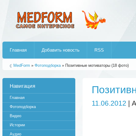
Лучшие рипы от jumo aka end
Главная
Добавить новость
RSS
MedForm
»
Фотоподборка
» Позитивные мотиваторы (18 фото)
Навигация
Позитивн
Главная
11.06.2012
| 
Фотоподборка
Видео
Истории
Аудио