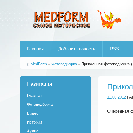
Лучшие рипы от jumo aka end
Главная
Добавить новость
RSS
MedForm
»
Фотоподборка
» Прикольная фотоподборка (
Навигация
Прикол
Главная
11.06.2012
| А
Фотоподборка
Очередная ф
Видео
Истории
Аудио