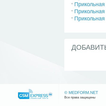
Прикольная 
Прикольная 
Прикольная 
ДОБАВИТ
© MEDFORM.NET
Все права защищены
Сайт.ру