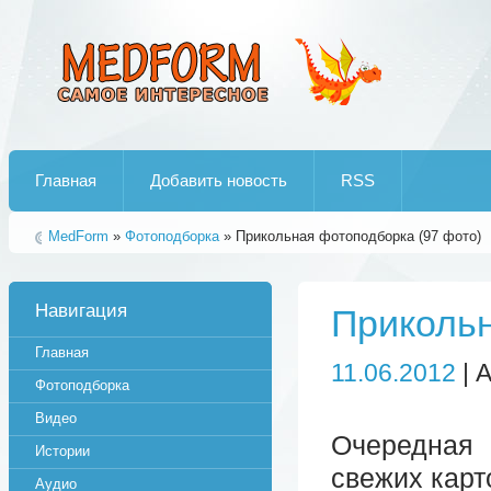
Лучшие рипы от jumo aka end
Главная
Добавить новость
RSS
MedForm
»
Фотоподборка
» Прикольная фотоподборка (97 фото)
Навигация
Прикольн
Главная
11.06.2012
| 
Фотоподборка
Видео
Очередная
Истории
свежих карт
Аудио