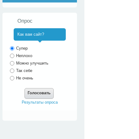
Опрос
Как вам сайт?
^
Супер
Неплохо
Можно улучшить
Так себе
Не очень
Голосовать
Результаты опроса