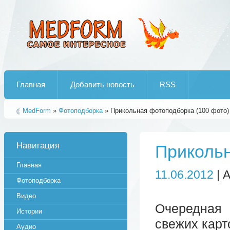
Лучшие рипы от jumo aka end
Главная
Добавить новость
RSS
MedForm
»
Фотоподборка
» Прикольная фотоподборка (100 фото)
Навигация
Прикольн
Главная
11.06.2012
| 
Фотоподборка
Видео
Очередная
Истории
свежих карт
Аудио