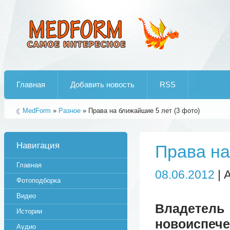
Лучшие рипы от jumo aka end
Главная
Добавить новость
RSS
MedForm
»
Разное
» Права на ближайшие 5 лет (3 фото)
Навигация
Права на
Главная
08.06.2012
| 
Фотоподборка
Видео
Владете
Истории
новоиспече
Аудио