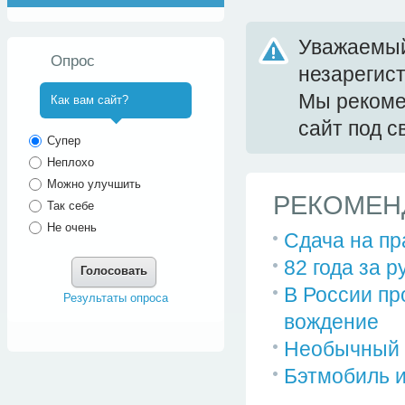
Уважаемый
Опрос
незарегис
Мы реком
Как вам сайт?
сайт под 
^
Супер
Неплохо
Можно улучшить
РЕКОМЕН
Так себе
Не очень
Сдача на пра
82 года за 
Голосовать
В России пр
Результаты опроса
вождение
Необычный с
Бэтмобиль 