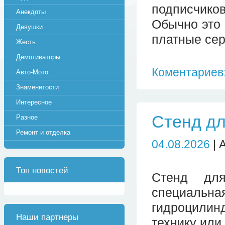
подписчиков
Анекдоты
Обычно это 
Девушки
платные сер
Жесть
Демотиваторы
Коментариев:
Авто-Мото
Знаменитости
Интересное
Стенд дл
Разное
Ремонт и отделка
04.08.2026
| 
Топ новостей
Стенд дл
специальная
гидроцили
Наши партнеры
технику или