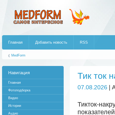
Лучшие рипы от jumo aka end
Главная
Добавить новость
RSS
MedForm
Навигация
Тик ток 
Главная
07.08.2026
| 
Фотоподборка
Видео
Тикток-нак
Истории
показателей
Аудио